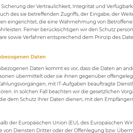
herung der Vertraulichkeit, Integrität und Verfügbark
ch des sie betreffenden Zugriffs, der Eingabe, der Wei
hren eingerichtet, die eine Wahrnehmung von Betroffen
rleisten. Ferner berücksichtigen wir den Schutz perso
are sowie Verfahren entsprechend dem Prinzip des Dat
enbezogenen Daten
ezogenen Daten kommt es vor, dass die Daten an ander
ersonen übermittelt oder sie ihnen gegenüber offengel
ahlungsvorgängen, mit IT-Aufgaben beauftragte Dienstle
ren. In solchen Fall beachten wir die gesetzlichen Vo
die dem Schutz Ihrer Daten dienen, mit den Empfängern
erhalb der Europäischen Union (EU), des Europäischen Wi
on Diensten Dritter oder der Offenlegung bzw. Übermi