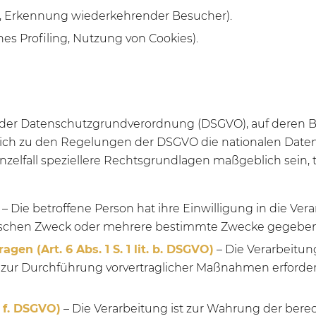
en, Erkennung wiederkehrender Besucher).
nes Profiling, Nutzung von Cookies).
 der Datenschutzgrundverordnung (DSGVO), auf deren 
sätzlich zu den Regelungen der DSGVO die nationalen D
nzelfall speziellere Rechtsgrundlagen maßgeblich sein, t
– Die betroffene Person hat ihre Einwilligung in die Ver
ischen Zweck oder mehrere bestimmte Zwecke gegeben
gen (Art. 6 Abs. 1 S. 1 lit. b. DSGVO)
– Die Verarbeitung
er zur Durchführung vorvertraglicher Maßnahmen erforder
t. f. DSGVO)
– Die Verarbeitung ist zur Wahrung der bere