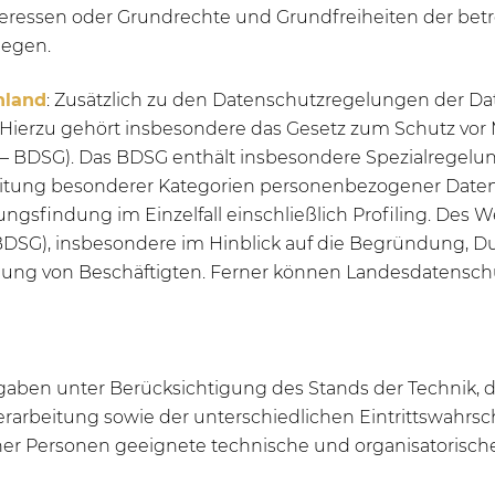
 Interessen oder Grundrechte und Grundfreiheiten der bet
iegen.
hland
: Zusätzlich zu den Datenschutzregelungen der D
Hierzu gehört insbesondere das Gesetz zum Schutz vor
 BDSG). Das BDSG enthält insbesondere Spezialregelu
itung besonderer Kategorien personenbezogener Daten,
gsfindung im Einzelfall einschließlich Profiling. Des We
 BDSG), insbesondere im Hinblick auf die Begründung,
igung von Beschäftigten. Ferner können Landesdatensc
gaben unter Berücksichtigung des Stands der Technik, 
arbeitung sowie der unterschiedlichen Eintrittswahrs
her Personen geeignete technische und organisatoris